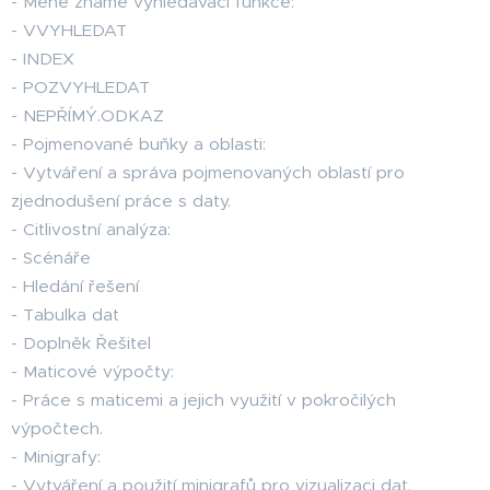
- Méně známé vyhledávací funkce:
- VVYHLEDAT
- INDEX
- POZVYHLEDAT
- NEPŘÍMÝ.ODKAZ
- Pojmenované buňky a oblasti:
- Vytváření a správa pojmenovaných oblastí pro
zjednodušení práce s daty.
- Citlivostní analýza:
- Scénáře
- Hledání řešení
- Tabulka dat
- Doplněk Řešitel
- Maticové výpočty:
- Práce s maticemi a jejich využití v pokročilých
výpočtech.
- Minigrafy:
- Vytváření a použití minigrafů pro vizualizaci dat.