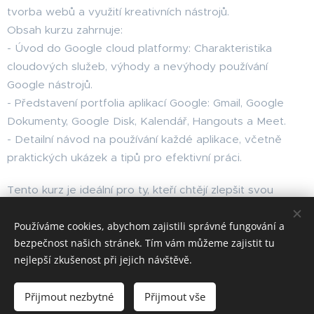
tvorba webů a využití kreativních nástrojů.
Obsah kurzu zahrnuje:
- Úvod do Google cloud platformy: Charakteristika
cloudových služeb, výhody a nevýhody používání
Google nástrojů.
- Představení portfolia aplikací Google: Gmail, Google
Dokumenty, Google Disk, Kalendář, Hangouts a Meet.
- Detailní návod na používání každé aplikace, včetně
praktických ukázek a tipů pro efektivní práci.
Tento kurz je ideální pro ty, kteří chtějí zlepšit svou
produktivitu a efektivitu při práci s Google aplikacemi.
Používáme cookies, abychom zajistili správné fungování a
bezpečnost našich stránek. Tím vám můžeme zajistit tu
nejlepší zkušenost při jejich návštěvě.
Obrázky poskytl
Pexels
Přijmout nezbytné
Přijmout vše
Cookies