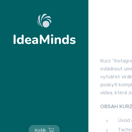
IdeaMinds
Kurz "Instagra
ovládnout umě
vytvářet virá
poskytl kompl
videa, která 
OBSAH KUR
Úvod 
Techn
Košík