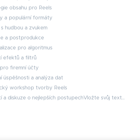
egie obsahu pro Reels
y a populární formáty
 s hudbou a zvukem
ce a postprodukce
lizace pro algoritmus
í efektů a filtrů
pro firemní účty
í úspěšnosti a analýza dat
ický workshop tvorby Reels
í a diskuze o nejlepších postupechVložte svůj text...