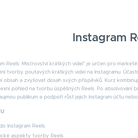
Instagram R
m Reels: Mistrovství krátkých videí" je určen pro marketér
ní tvorby poutavých krátkých videí na Instagramu. Účastní
lní obsah a zvyšovat dosah svých příspěvků. Kurz kombinuje
exní pohled na tvorbu úspěšných Reels. Po absolvování bu
zaujmou publikum a podpoří růst jejich Instagram účtu nebo
ZU
do Instagram Reels
ické aspekty tvorby Reels