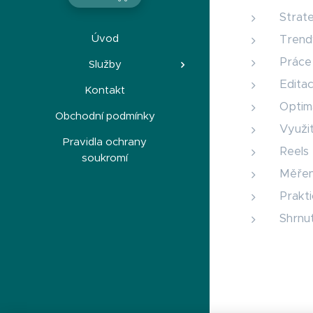
Strat
Úvod
Trend
Práce
Služby
Edita
Kontakt
Optima
Obchodní podmínky
Využit
Pravidla ochrany
Reels 
soukromí
Měřen
Prakt
Shrnut