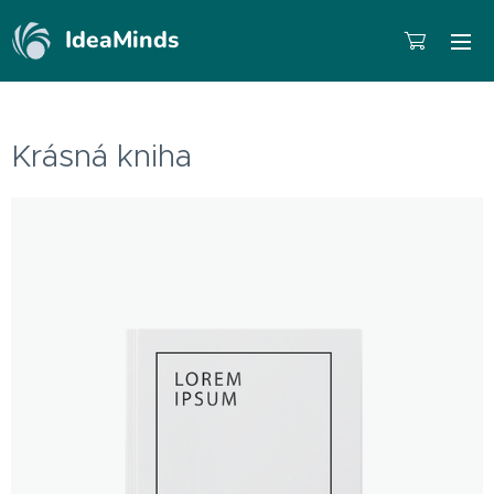
IdeaMinds
Krásná kniha