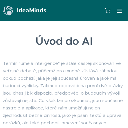
IdeaMinds
Úvod do AI
Termín "umělá inteligence" je stále častěji skloňován ve
veřejné debatě, přičemž pro mnohé zůstává záhadou,
odkud pochází, jaká je její současná úroveň a jaké má
budoucí vyhlídky. Zatímco odpovědi na první dvě otázky
jsou dnes již k dispozici, předpovědi o budoucím vývoji
zůstávají nejisté. Co však lze prozkoumat, jsou současné
nástroje a aplikace, které nám umožňují nejen
zjednodušit běžné činnosti, jako je psaní textů a úprava
obrázků, ale také pochopit omezení současných