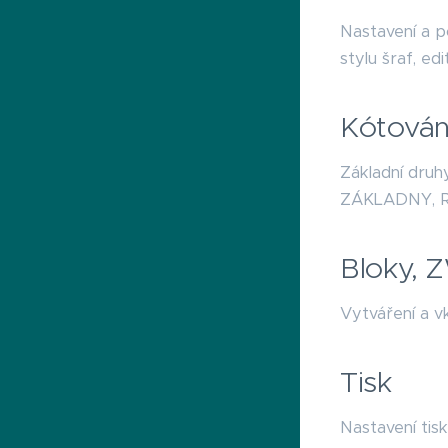
Nastavení a p
stylu šraf, ed
Kótován
Základní dru
ZÁKLADNY, RY
Bloky, 
Vytváření a v
Tisk
Nastavení ti