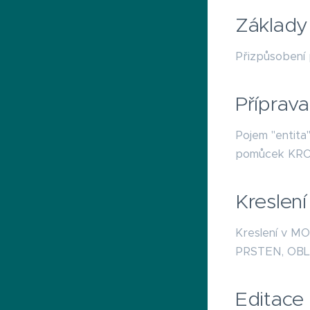
Základ
Přizpůsobení 
Příprava
Pojem "entita"
pomůcek KRO
Kreslení
Kreslení v M
PRSTEN, OBL
Editace