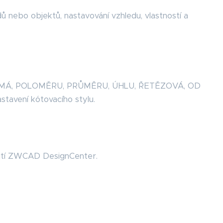
ů nebo objektů, nastavování vzhledu, vlastností a
, ŠIKMÁ, POLOMĚRU, PRŮMĚRU, ÚHLU, ŘETĚZOVÁ, OD
avení kótovacího stylu.
užití ZWCAD DesignCenter.