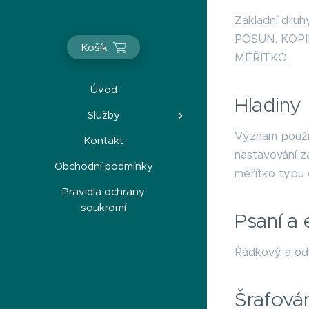
Základní druhy
POSUN, KOPI
Košík
MĚŘÍTKO.
Úvod
Hladiny
Služby
Význam použití
Kontakt
nastavování zá
Obchodní podmínky
měřítko typu 
Pravidla ochrany
soukromí
Psaní a 
Řádkový a ods
Šrafován