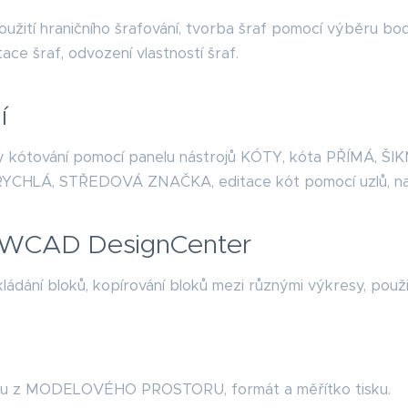
oužití hraničního šrafování, tvorba šraf pomocí výběru bod
itace šraf, odvození vlastností šraf.
í
hy kótování pomocí panelu nástrojů KÓTY, kóta PŘÍMÁ
CHLÁ, STŘEDOVÁ ZNAČKA, editace kót pomocí uzlů, nast
ZWCAD DesignCenter
kládání bloků, kopírování bloků mezi různými výkresy, po
sku z MODELOVÉHO PROSTORU, formát a měřítko tisku.