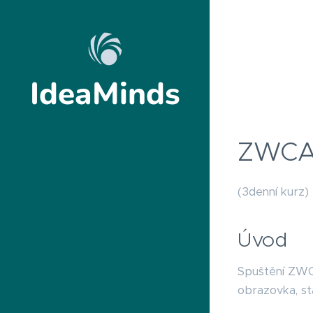
IdeaMinds
ZWC
(3denní kurz)
Úvod
Spuštění ZWCA
obrazovka, st