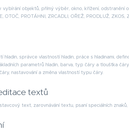
 vybírání objektů, přímý výběr, okno, křížení, odstranění 
E, OTOČ, PROTÁHNI, ZRCADLI, OŘEŽ, PRODLUŽ, ZKOS, 
 hladin, správce vlastností hladin, práce s hladinami, defino
kladních parametrů hladin, barva, typ čáry a tloušťka čáry 
čáry, nastavování a změna vlastností typu čáry.
editace textů
tavcový text, zarovnávání textu, psaní speciálních znaků,
í