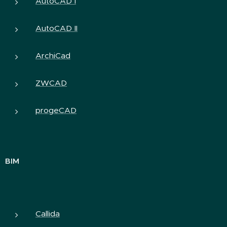
AutoCAD I
AutoCAD II
ArchiCad
ZWCAD
progeCAD
BIM
Callida